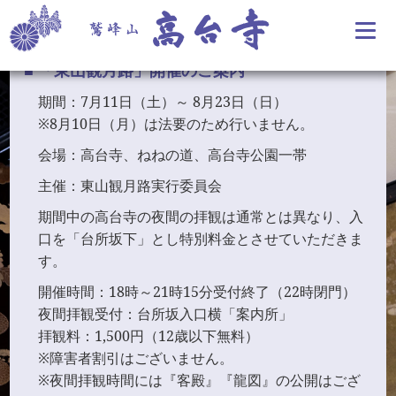
ひがしやまかんげつろ
「
東山観月路
」開催のご案内
期間：7月11日（土）～ 8月23日（日）
※8月10日（月）は法要のため行いません。
会場：高台寺、ねねの道、高台寺公園一帯
主催：東山観月路実行委員会
期間中の高台寺の夜間の拝観は通常とは異なり、入
口を「台所坂下」とし特別料金とさせていただきま
す。
開催時間：18時～21時15分受付終了（22時閉門）
夜間拝観受付：台所坂入口横「案内所」
拝観料：1,500円（12歳以下無料）
※障害者割引はございません。
※夜間拝観時間には『客殿』『龍図』の公開はござ