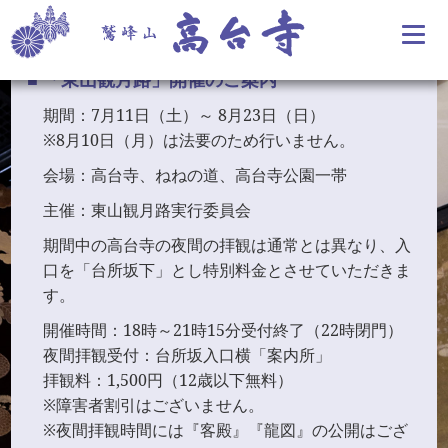
ひがしやまかんげつろ
「
東山観月路
」開催のご案内
期間：7月11日（土）～ 8月23日（日）
※8月10日（月）は法要のため行いません。
会場：高台寺、ねねの道、高台寺公園一帯
主催：東山観月路実行委員会
期間中の高台寺の夜間の拝観は通常とは異なり、入
口を「台所坂下」とし特別料金とさせていただきま
す。
開催時間：18時～21時15分受付終了（22時閉門）
夜間拝観受付：台所坂入口横「案内所」
拝観料：1,500円（12歳以下無料）
※障害者割引はございません。
※夜間拝観時間には『客殿』『龍図』の公開はござ