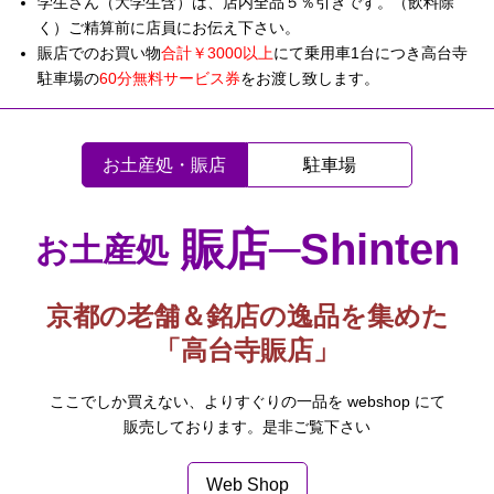
学生さん（大学生含）は、店内全品５％引きです。（飲料除
く）ご精算前に店員にお伝え下さい。
賑店でのお買い物
合計￥3000以上
にて乗用車1台につき高台寺
駐車場の
60分無料サービス券
をお渡し致します。
お土産処・賑店
駐車場
賑店─Shinten
お土産処
京都の老舗＆銘店の逸品を集めた
「高台寺賑店」
ここでしか買えない、よりすぐりの一品を webshop にて
販売しております。是非ご覧下さい
Web Shop