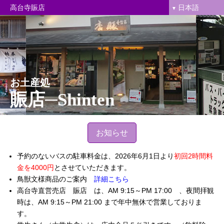
日本語
高台寺賑店
お土産処
賑店─Shinten
お知らせ
予約のないバスの駐車料金は、2026年6月1日より
初回2時間料
金を4000円
とさせていただきます。
鳥獣文様商品のご案内
詳細こちら
高台寺直営売店 賑店 は、AM 9:15～PM 17:00 、夜間拝観
時は、AM 9:15～PM 21:00 まで年中無休で営業しておりま
す。